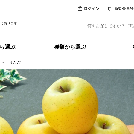
ログイン
新規会員登
しております
ら選ぶ
種類から選ぶ
＞
りんご