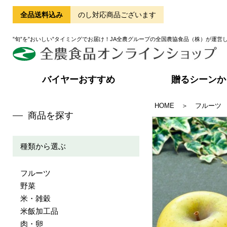
全品送料込み
のし対応商品ございます
”旬”を”おいしい”タイミングでお届け！JA全農グループの全国農協食品（株）が運営
バイヤーおすすめ
贈るシーンか
HOME
＞
フルーツ
商品を探す
種類から選ぶ
フルーツ
野菜
米・雑穀
米飯加工品
肉・卵