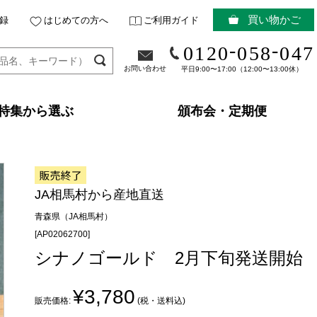
買い物かご
録
はじめての方へ
ご利用ガイド
-
-
0120
058
047
お問い合わせ
平日9:00〜17:00（12:00〜13:00休）
特集から選ぶ
頒布会・定期便
JA相馬村から産地直送
青森県（JA相馬村）
[AP02062700]
シナノゴールド 2月下旬発送開始
¥3,780
販売価格:
(税・送料込)