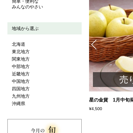
簡単・便利な
みんなのやさい
地域から選ぶ
北海道
東北地方
関東地方
中部地方
近畿地方
売り切れ
売
中国地方
四国地方
九州地方
みかん（青島みかん）3kg 1月中旬発
星の金貨 1月中旬
沖縄県
¥4,500