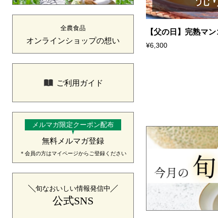
全農食品
【父の日】完熟マンゴ.
オンラインショップの想い
¥6,300
ご利用ガイド
メルマガ限定クーポン配布
無料メルマガ登録
＊会員の方はマイページからご登録ください
旬なおいしい情報発信中
公式SNS