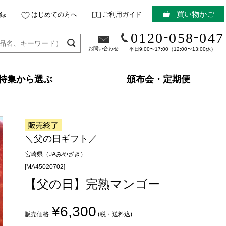
買い物かご
録
はじめての方へ
ご利用ガイド
-
-
0120
058
047
お問い合わせ
平日9:00〜17:00（12:00〜13:00休）
特集から選ぶ
頒布会・定期便
＼父の日ギフト／
宮崎県（JAみやざき）
[MA45020702]
【父の日】完熟マンゴー
¥6,300
販売価格:
(税・送料込)