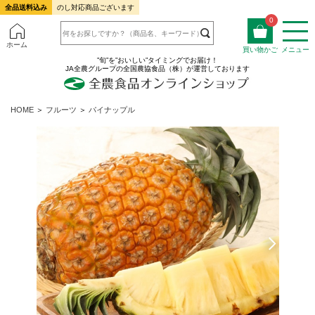
全品送料込み
のし対応商品ございます
0
ホーム
買い物かご
メニュー
”旬”を”おいしい”タイミングでお届け！
JA全農グループの全国農協食品（株）が運営しております
HOME
＞
フルーツ
＞
パイナップル