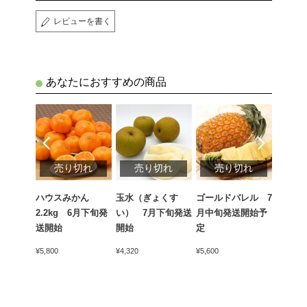
レビューを書く
あなたにおすすめの商品
切れ
売り切れ
売り切れ
売り切れ
売
ん
ハウスみかん
玉水（ぎょくす
ゴールドバレル 7
貴陽（
6月下旬発
2.2kg 6月下旬発
い） 7月下旬発送
月中旬発送開始予
月中旬
送開始
開始
定
¥4,200
¥5,800
¥4,320
¥5,600