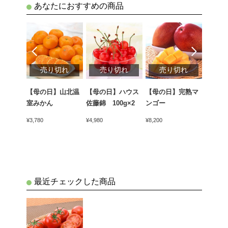
あなたにおすすめの商品
切れ
売り切れ
売り切れ
売り切れ
売
マスク
【母の日】山北温
【母の日】ハウス
【母の日】完熟マ
【母の
室みかん
佐藤錦 100g×2
ンゴー
シーメ
¥3,780
¥4,980
¥8,200
¥3,680
最近チェックした商品