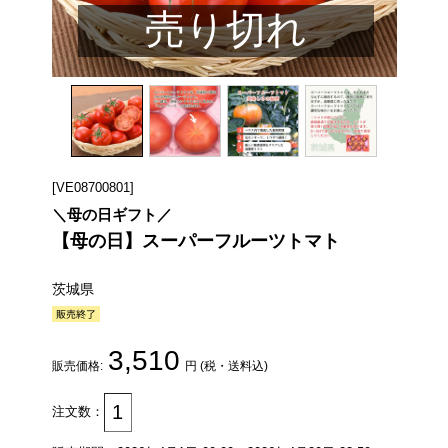
売り切れ
[VE08700801]
＼母の日ギフト／
【母の日】スーパーフルーツトマト
茨城県
3,510
販売価格:
円 (税・送料込)
注文数：