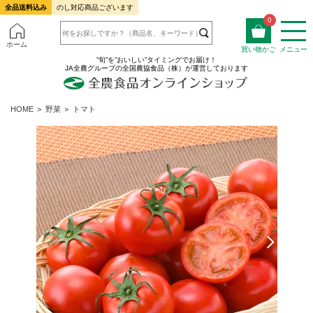
全品送料込み
のし対応商品ございます
0
ホーム
買い物かご
メニュー
”旬”を”おいしい”タイミングでお届け！
JA全農グループの全国農協食品（株）が運営しております
HOME
＞
野菜
＞
トマト