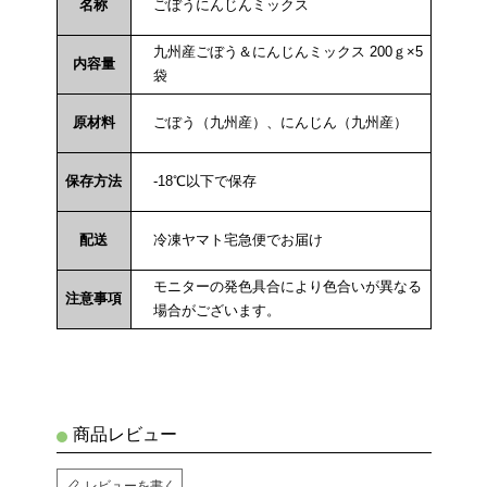
名称
ごぼうにんじんミックス
九州産ごぼう＆にんじんミックス 200ｇ×5
内容量
袋
原材料
ごぼう（九州産）、にんじん（九州産）
保存方法
-18℃以下で保存
配送
冷凍ヤマト宅急便でお届け
モニターの発色具合により色合いが異なる
注意事項
場合がございます。
商品レビュー
レビューを書く