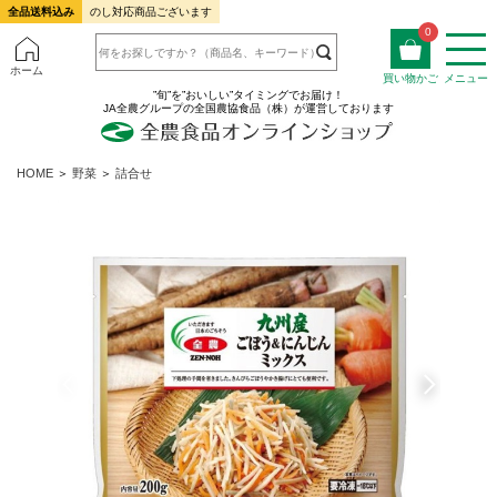
全品送料込み
のし対応商品ございます
0
ホーム
買い物かご
メニュー
”旬”を”おいしい”タイミングでお届け！
JA全農グループの全国農協食品（株）が運営しております
HOME
＞
野菜
＞
詰合せ