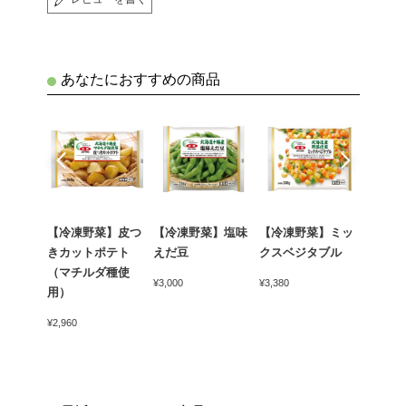
あなたにおすすめの商品
売
6袋
【冷凍野菜】皮つ
【冷凍野菜】塩味
【冷凍野菜】ミッ
【冷凍
きカットポテト
えだ豆
クスベジタブル
いも
（マチルダ種使
¥3,000
¥3,380
¥3,630
用）
¥2,960