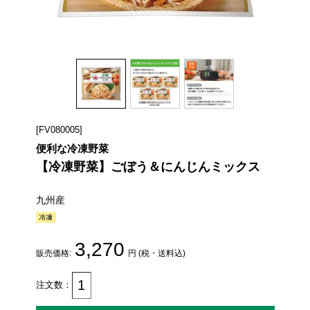
[FV080005]
便利な冷凍野菜
【冷凍野菜】ごぼう＆にんじんミックス
九州産
3,270
販売価格:
円 (税・送料込)
注文数：