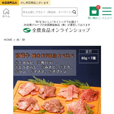
全品送料込み
のし対応商品ございます
0
ホーム
買い物かご
メニュー
”旬”を”おいしい”タイミングでお届け！
JA全農グループの全国農協食品（株）が運営しております
HOME
＞
肉・卵