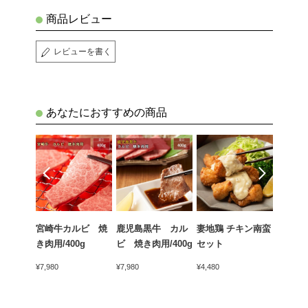
商品レビュー
レビューを書く
あなたにおすすめの商品
 ロー
宮崎牛カルビ 焼
鹿児島黒牛 カル
妻地鶏 チキン南蛮
妻地鶏
き肉用/400g
ビ 焼き肉用/400g
セット
火焼プ
ット
¥7,980
¥7,980
¥4,480
¥5,580