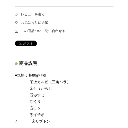
レビューを書く
お気に入りに追加
この商品ついて問い合わせる
商品説明
■規格：各80g×7種
①上カルビ（三角バラ）
②とうがらし
③みすじ
④くり
⑤ラン
⑥イチボ
? ⑦ザブトン