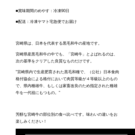
■賞味期間のめやす：冷凍90日
■配送：冷凍ヤマト宅急便でお届け
宮崎県は、日本を代表する黒毛和牛の産地です。
宮崎県産黒毛和牛の中でも、「宮崎牛」とよばれるのは、
次の基準をクリアした良質なものだけです。
"宮崎県内で生産肥育された黒毛和種で、（公社）日本食肉
格付協会による格付において肉質等級が４等級以上のもの
で、県内種雄牛、もしくは家畜改良のため指定された種雄
牛を一代祖にもつもの。"
芳醇な宮崎牛の部位別の食べ比べです。味わいの違いをお
楽しみください！