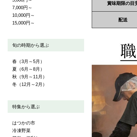
賞味期限の目
7,000円～
10,000円～
配送
15,000円～
旬の時期から選ぶ
春（3月～5月）
夏（6月～8月）
秋（9月～11月）
冬（12月～2月）
特集から選ぶ
はつかの市
冷凍野菜