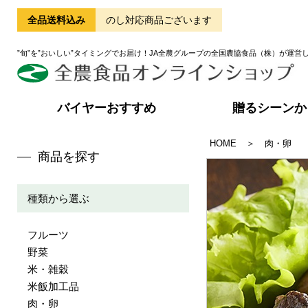
全品送料込み
のし対応商品ございます
”旬”を”おいしい”タイミングでお届け！JA全農グループの全国農協食品（株）が運営
バイヤーおすすめ
贈るシーンか
HOME
＞
肉・卵
商品を探す
種類から選ぶ
フルーツ
野菜
米・雑穀
米飯加工品
肉・卵