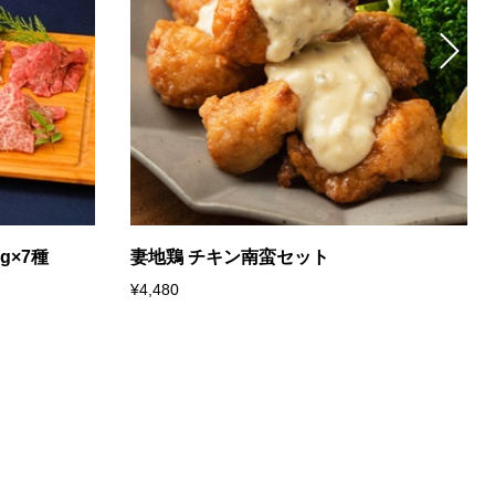
g×7種
妻地鶏 チキン南蛮セット
¥4,480