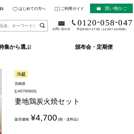
買い物かご
録
はじめての方へ
ご利用ガイド
-
-
0120
058
047
お問い合わせ
平日9:00〜17:00（12:00〜13:00休）
特集から選ぶ
頒布会・定期便
宮崎県
[LI45760600]
妻地鶏炭火焼セット
¥4,700
販売価格:
(税・送料込)