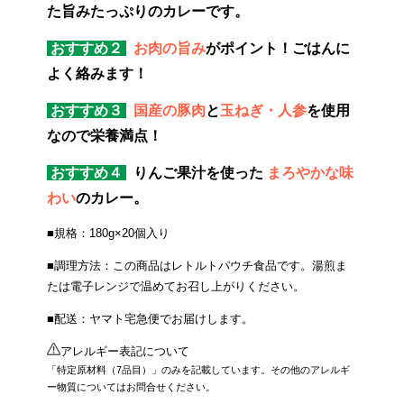
た旨みたっぷりのカレーです。
おすすめ２
お肉の旨み
がポイント！ごはんに
よく絡みます！
おすすめ３
国産の豚肉
と
玉ねぎ・人参
を使用
なので栄養満点！
おすすめ４
りんご果汁を使った
まろやかな味
わい
のカレー。
■規格：180g×20個入り
■調理方法：この商品はレトルトパウチ食品です。湯煎ま
たは電子レンジで温めてお召し上がりください。
■配送：ヤマト宅急便でお届けします。
アレルギー表記について
「特定原材料（7品目）」のみを記載しています。その他のアレルギ
ー物質についてはお問合せください。