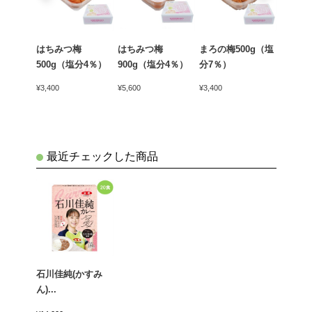
ラート
はちみつ梅
はちみつ梅
まろの梅500g（塩
まろの梅
種入）
500g（塩分4％）
900g（塩分4％）
分7％）
分7％
¥3,400
¥5,600
¥3,400
¥5,600
最近チェックした商品
石川佳純(かすみ
ん)...