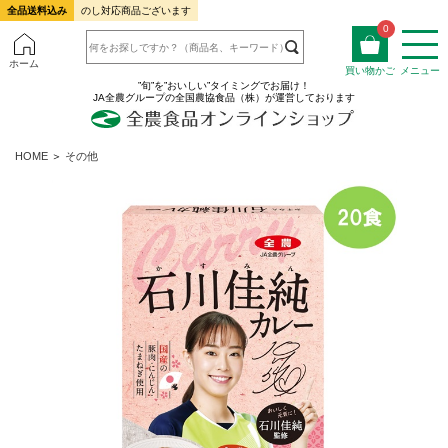
全品送料込み
のし対応商品ございます
0
ホーム
買い物かご
メニュー
”旬”を”おいしい”タイミングでお届け！
JA全農グループの全国農協食品（株）が運営しております
HOME
＞
その他