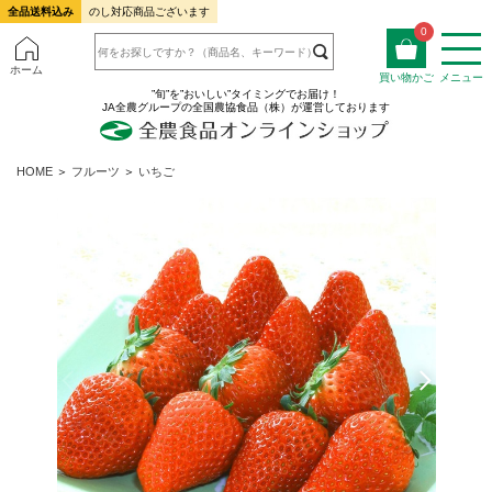
全品送料込み
のし対応商品ございます
0
ホーム
買い物かご
メニュー
”旬”を”おいしい”タイミングでお届け！
JA全農グループの全国農協食品（株）が運営しております
HOME
＞
フルーツ
＞
いちご