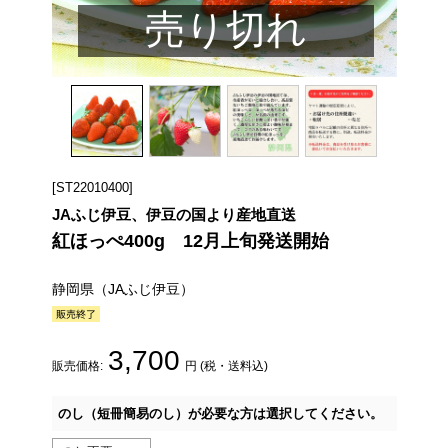
売り切れ
[ST22010400]
JAふじ伊豆、伊豆の国より産地直送
紅ほっぺ400g 12月上旬発送開始
静岡県（JAふじ伊豆）
3,700
販売価格:
円 (税・送料込)
のし（短冊簡易のし）が必要な方は選択してください。