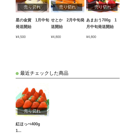
切れ
売り切れ
売り切れ
売り切れ
売
ん（青
星の金貨 1月中旬
せとか 2月中旬発
あまおう700g 1
天下御
kg 1
発送開始
送開始
月中旬発送開始
かん）4
開始
中旬発
¥4,500
¥4,800
¥4,800
¥5,400
最近チェックした商品
売り切れ
紅ほっぺ400g
1...