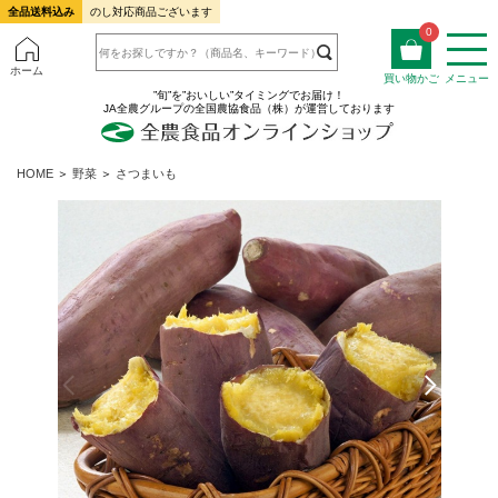
全品送料込み
のし対応商品ございます
0
ホーム
買い物かご
メニュー
”旬”を”おいしい”タイミングでお届け！
JA全農グループの全国農協食品（株）が運営しております
HOME
＞
野菜
＞
さつまいも