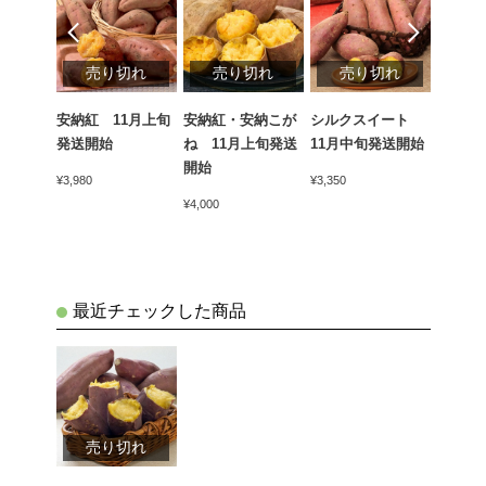
切れ
売り切れ
売り切れ
売り切れ
売
12月中
安納紅 11月上旬
安納紅・安納こが
シルクスイート
剣淵産
発送開始
ね 11月上旬発送
11月中旬発送開始
種セッ
開始
旬発送
¥3,980
¥3,350
¥4,000
¥4,320
最近チェックした商品
売り切れ