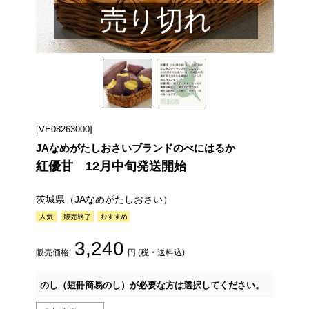
売り切れ
[VE08263000]
JAなめがたしおさいブランドのべにはるか
紅優甘 12月中旬発送開始
茨城県（JAなめがたしおさい）
3,240
販売価格:
円 (税・送料込)
のし（短冊簡易のし）が必要な方は選択してください。