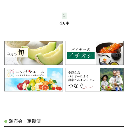
1
全6件
頒布会・定期便