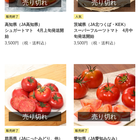
売り切れ
売り切れ
高知県（JA高知県）
茨城県（JA北つくば・KEK）
シュガートマト 4月上旬発送開
スーパーフルーツトマト 4月中
始
旬発送開始
3,500円 （税・送料込）
3,500円 （税・送料込）
売り切れ
売り切れ
群馬県（JAにったみどり、他）
愛知県（JA愛知みなみ）