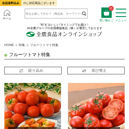
全品送料込み
のし対応商品ございます
0
ホーム
買い物かご
メニュー
”旬”を”おいしい”タイミングでお届け！
JA全農グループの全国農協食品（株）が運営しております
HOME
＞
特集
＞
フルーツトマト特集
フルーツトマト特集
絞り込み
並び替え