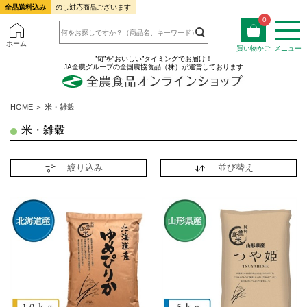
全品送料込み
のし対応商品ございます
0
ホーム
買い物かご
メニュー
”旬”を”おいしい”タイミングでお届け！
JA全農グループの全国農協食品（株）が運営しております
HOME
＞
米・雑穀
米・雑穀
絞り込み
並び替え