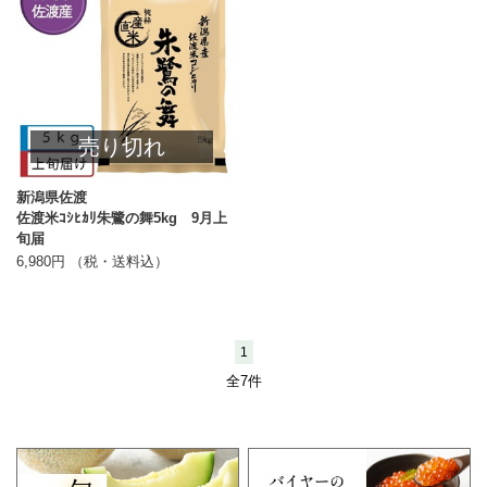
売り切れ
新潟県佐渡
佐渡米ｺｼﾋｶﾘ朱鷺の舞5kg 9月上
旬届
6,980円 （税・送料込）
1
全7件