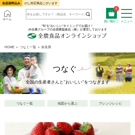
全品送料込み
のし対応商品ございます
0
ホーム
買い物かご
メニュー
”旬”を”おいしい”タイミングでお届け！
JA全農グループの全国農協食品（株）が運営しております
HOME
＞
つなぐ一覧
＞
奈良県
つなぐ
全国の生産者さんと”おいしい”をつなぎます
つなぐ一覧
地図から選ぶ
アレンジレシピ