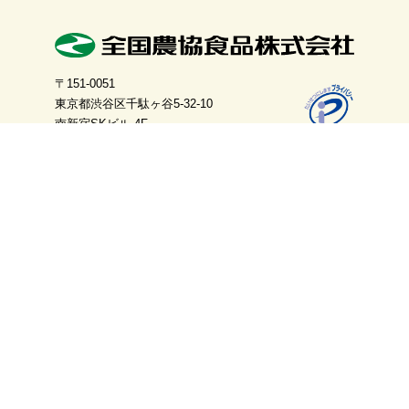
〒151-0051
東京都渋谷区千駄ヶ谷5-32-10
南新宿SKビル 4F
メルマガ限定クーポン配布
無料メルマガ登録
＊会員の方はマイページからご登録ください
旬なおいしい情報発信中
公式SNS