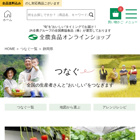
全品送料込み
のし対応商品ございます
0
ホーム
買い物かご
メニュー
”旬”を”おいしい”タイミングでお届け！
JA全農グループの全国農協食品（株）が運営しております
HOME
＞
つなぐ一覧
＞
静岡県
つなぐ
全国の生産者さんと”おいしい”をつなぎます
つなぐ一覧
地図から選ぶ
アレンジレシピ