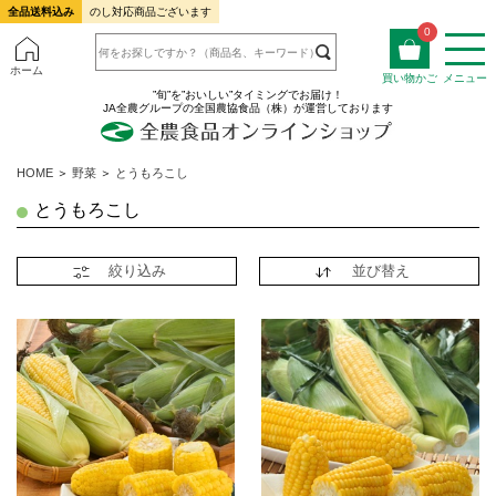
全品送料込み
のし対応商品ございます
0
ホーム
買い物かご
メニュー
”旬”を”おいしい”タイミングでお届け！
JA全農グループの全国農協食品（株）が運営しております
HOME
＞
野菜
＞
とうもろこし
とうもろこし
絞り込み
並び替え